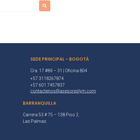
SEDE PRINCIPAL - BOGOTÁ
Cra. 17 #89 – 31 | Oficina 804
+57 3118267874
+57 601 7457837
contactenos@asesoreslym.com
BARRANQUILLA
Carrera 53 # 75 – 138 Piso 2.
Las Palmas.