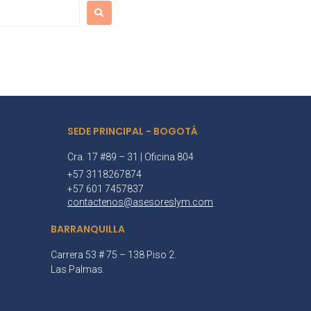
SEDE PRINCIPAL - BOGOTÁ
Cra. 17 #89 – 31 | Oficina 804
+57 3118267874
+57 601 7457837
contactenos@asesoreslym.com
BARRANQUILLA
Carrera 53 # 75 – 138 Piso 2.
Las Palmas.