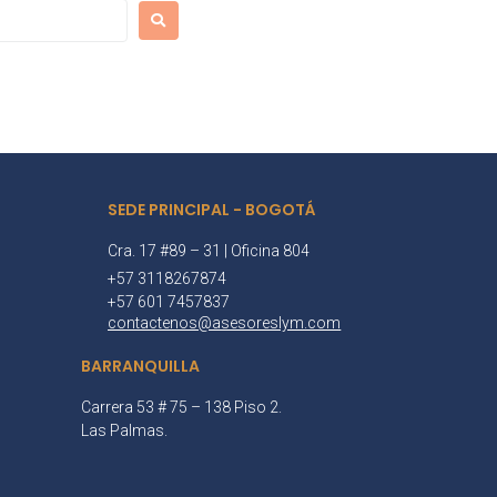
SEDE PRINCIPAL - BOGOTÁ
Cra. 17 #89 – 31 | Oficina 804
+57 3118267874
+57 601 7457837
contactenos@asesoreslym.com
BARRANQUILLA
Carrera 53 # 75 – 138 Piso 2.
Las Palmas.