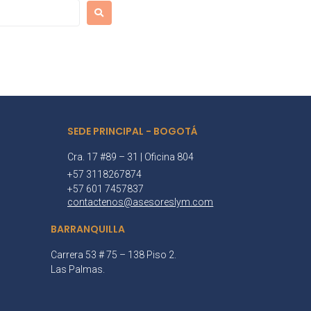
SEDE PRINCIPAL - BOGOTÁ
Cra. 17 #89 – 31 | Oficina 804
+57 3118267874
+57 601 7457837
contactenos@asesoreslym.com
BARRANQUILLA
Carrera 53 # 75 – 138 Piso 2.
Las Palmas.