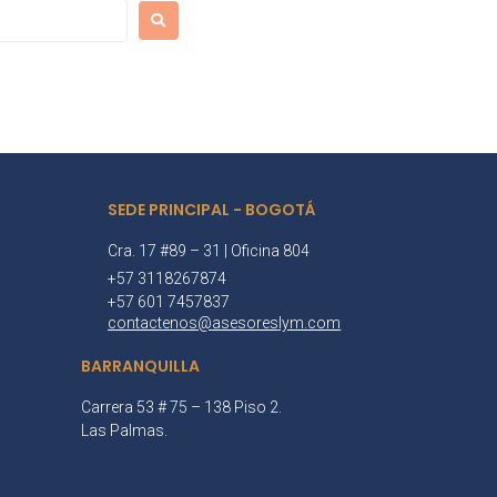
SEDE PRINCIPAL - BOGOTÁ
Cra. 17 #89 – 31 | Oficina 804
+57 3118267874
+57 601 7457837
contactenos@asesoreslym.com
BARRANQUILLA
Carrera 53 # 75 – 138 Piso 2.
Las Palmas.