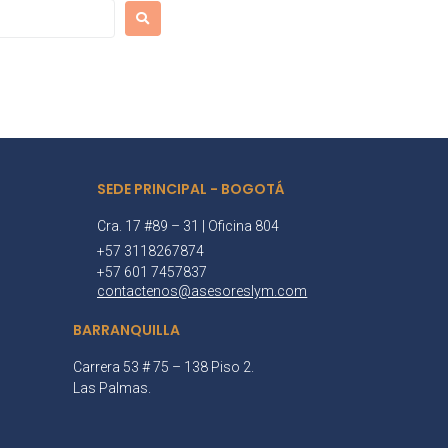
SEDE PRINCIPAL - BOGOTÁ
Cra. 17 #89 – 31 | Oficina 804
+57 3118267874
+57 601 7457837
contactenos@asesoreslym.com
BARRANQUILLA
Carrera 53 # 75 – 138 Piso 2.
Las Palmas.