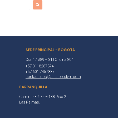
SEDE PRINCIPAL - BOGOTÁ
Cra. 17 #89 – 31 | Oficina 804
+57 3118267874
+57 601 7457837
contactenos@asesoreslym.com
BARRANQUILLA
Carrera 53 # 75 – 138 Piso 2.
Las Palmas.