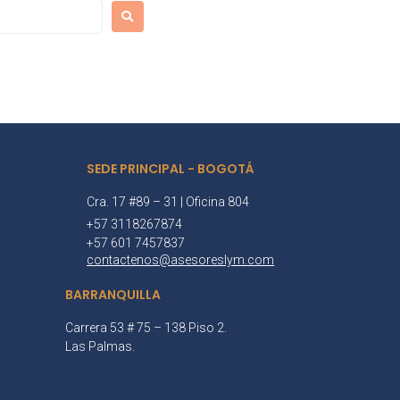
SEDE PRINCIPAL - BOGOTÁ
Cra. 17 #89 – 31 | Oficina 804
+57 3118267874
+57 601 7457837
contactenos@asesoreslym.com
BARRANQUILLA
Carrera 53 # 75 – 138 Piso 2.
Las Palmas.