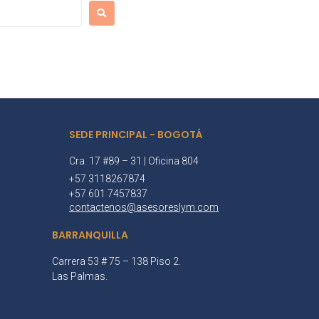
SEDE PRINCIPAL - BOGOTÁ
Cra. 17 #89 – 31 | Oficina 804
+57 3118267874
+57 601 7457837
contactenos@asesoreslym.com
BARRANQUILLA
Carrera 53 # 75 – 138 Piso 2.
Las Palmas.