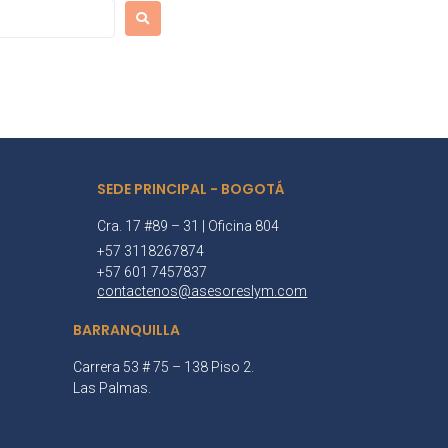
SEDE PRINCIPAL - BOGOTÁ
Cra. 17 #89 – 31 | Oficina 804
+57 3118267874
+57 601 7457837
contactenos@asesoreslym.com
BARRANQUILLA
Carrera 53 # 75 – 138 Piso 2.
Las Palmas.