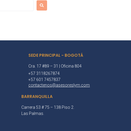
SEDE PRINCIPAL - BOGOTÁ
Cra. 17 #89 – 31 | Oficina 804
+57 3118267874
+57 601 7457837
contactenos@asesoreslym.com
BARRANQUILLA
Carrera 53 # 75 – 138 Piso 2.
Las Palmas.