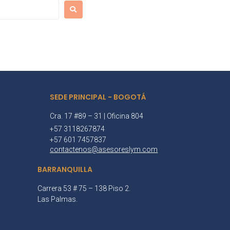
SEDE PRINCIPAL - BOGOTÁ
Cra. 17 #89 – 31 | Oficina 804
+57 3118267874
+57 601 7457837
contactenos@asesoreslym.com
BARRANQUILLA
Carrera 53 # 75 – 138 Piso 2.
Las Palmas.